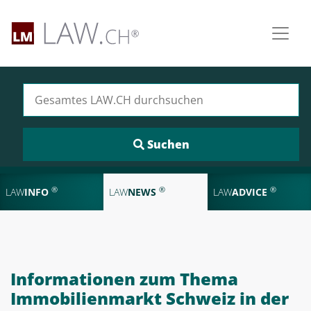
Suchen nach:
®
®
®
LAW
INFO
LAW
NEWS
LAW
ADVICE
Informationen zum Thema
Immobilienmarkt Schweiz in der