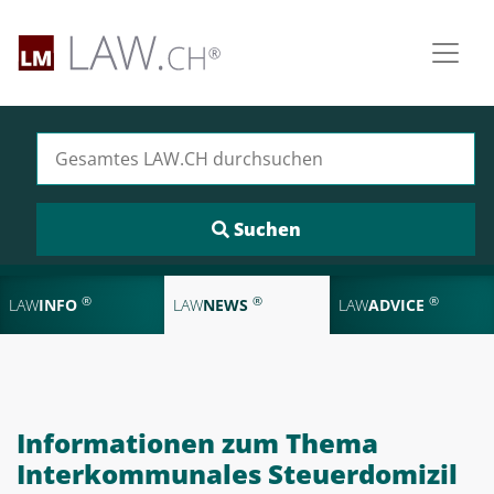
Suchen nach:
®
®
®
LAW
INFO
LAW
NEWS
LAW
ADVICE
Informationen zum Thema
Interkommunales Steuerdomizil