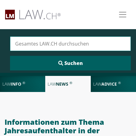
Suchen nach:
®
®
®
LAW
INFO
LAW
NEWS
LAW
ADVICE
Informationen zum Thema
Jahresaufenthalter in der