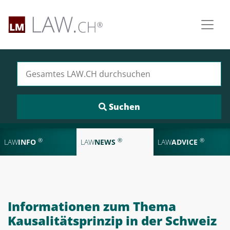
Suchen nach:
®
®
®
LAW
INFO
LAW
NEWS
LAW
ADVICE
Informationen zum Thema
Kausalitätsprinzip in der Schweiz