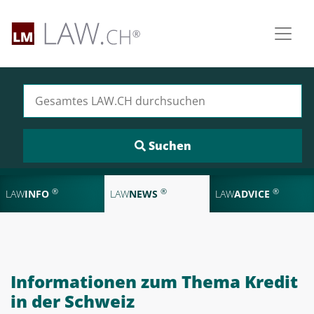
Suchen nach:
®
®
®
LAW
INFO
LAW
NEWS
LAW
ADVICE
Informationen zum Thema Kredit
in der Schweiz