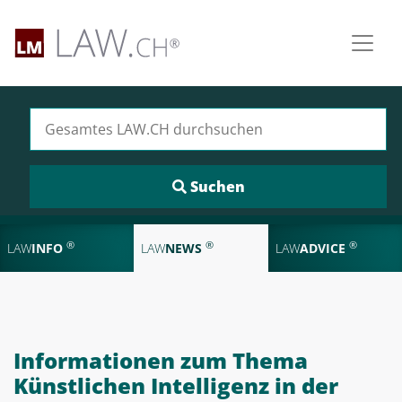
Suchen nach:
®
®
®
LAW
INFO
LAW
NEWS
LAW
ADVICE
Informationen zum Thema
Künstlichen Intelligenz in der