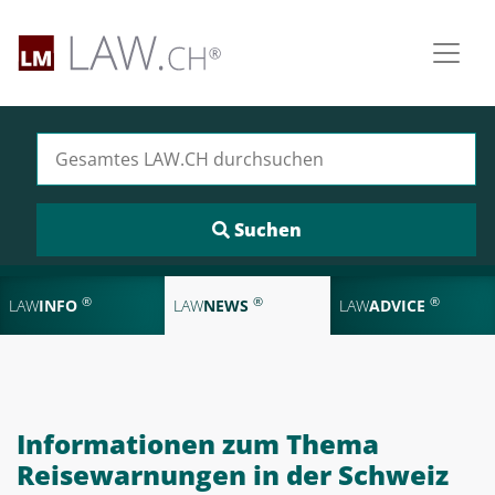
Suchen nach:
®
®
®
LAW
INFO
LAW
NEWS
LAW
ADVICE
Informationen zum Thema
Reisewarnungen in der Schweiz