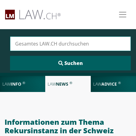
Suchen nach:
®
®
®
LAW
INFO
LAW
NEWS
LAW
ADVICE
Informationen zum Thema
Rekursinstanz in der Schweiz