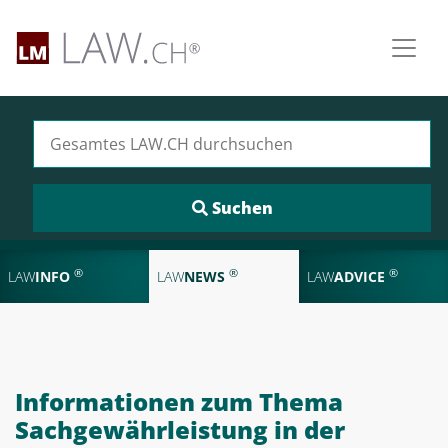
Suchen nach:
®
®
®
LAW
INFO
LAW
NEWS
LAW
ADVICE
Informationen zum Thema
Sachgewährleistung in der