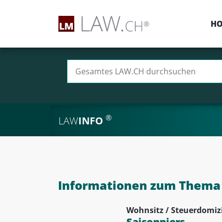
H
Suchen nach:
®
LAW
INFO
Informationen zum Thema S
Wohnsitz / Steuerdomizi
Saisonniers