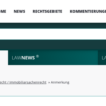
OME
NEWS
RECHTSGEBIETE
KOMMENTIERUNG
®
LAW
NEWS
L
echt / Immobiliarsachenrecht
»
Anmerkung