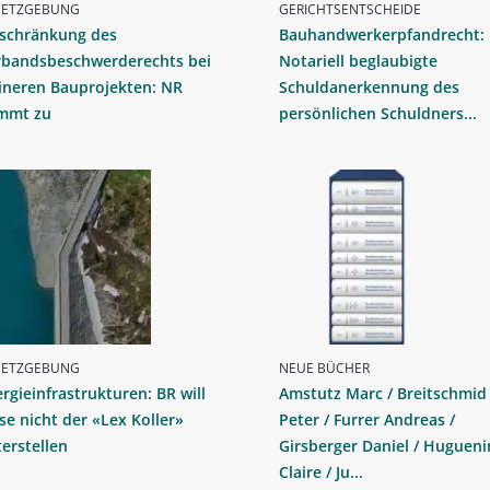
SETZGEBUNG
GERICHTSENTSCHEIDE
nschränkung des
Bauhandwerkerpfandrecht:
rbandsbeschwerderechts bei
Notariell beglaubigte
ineren Bauprojekten: NR
Schuldanerkennung des
immt zu
persönlichen Schuldners...
SETZGEBUNG
NEUE BÜCHER
rgieinfrastrukturen: BR will
Amstutz Marc / Breitschmid
se nicht der «Lex Koller»
Peter / Furrer Andreas /
erstellen
Girsberger Daniel / Hugueni
Claire / Ju...