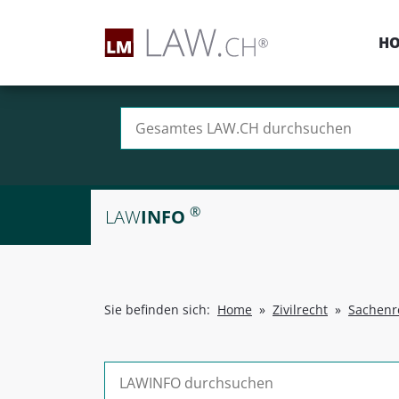
H
Suchen nach:
®
LAW
INFO
Sie befinden sich:
Home
»
Zivilrecht
»
Sachenr
Suchen nach: