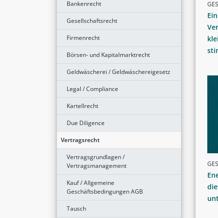
Bankenrecht
GE
Ei
Gesellschaftsrecht
Ve
Firmenrecht
kle
st
Börsen- und Kapitalmarktrecht
Geldwäscherei / Geldwäschereigesetz
Legal / Compliance
Kartellrecht
Due Diligence
Vertragsrecht
Vertragsgrundlagen /
GE
Vertragsmanagement
Ene
Kauf / Allgemeine
die
Geschäftsbedingungen AGB
unt
Tausch