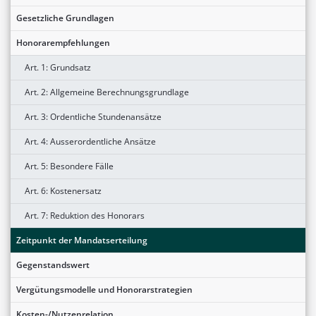
Gesetzliche Grundlagen
Honorarempfehlungen
Art. 1: Grundsatz
Art. 2: Allgemeine Berechnungsgrundlage
Art. 3: Ordentliche Stundenansätze
Art. 4: Ausserordentliche Ansätze
Art. 5: Besondere Fälle
Art. 6: Kostenersatz
Art. 7: Reduktion des Honorars
Zeitpunkt der Mandatserteilung
Gegenstandswert
Vergütungsmodelle und Honorarstrategien
Kosten-/Nutzenrelation