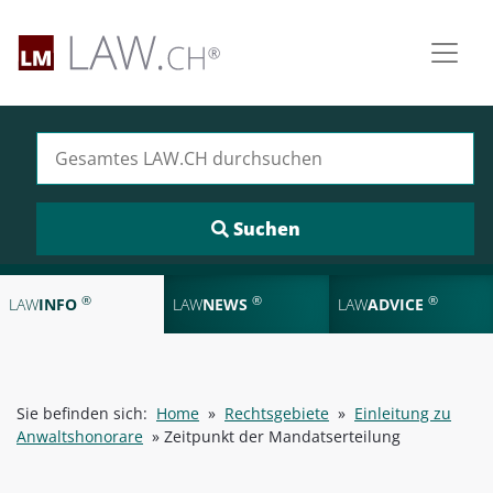
Suchen nach:
®
®
®
LAW
INFO
LAW
NEWS
LAW
ADVICE
Sie befinden sich:
Home
»
Rechtsgebiete
»
Einleitung zu
Anwaltshonorare
»
Zeitpunkt der Mandatserteilung