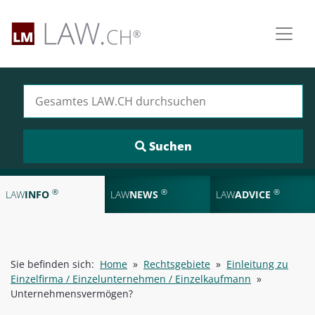
Suchen nach:
®
®
®
LAW
INFO
LAW
NEWS
LAW
ADVICE
Sie befinden sich:
Home
»
Rechtsgebiete
»
Einleitung zu
Einzelfirma / Einzelunternehmen / Einzelkaufmann
»
Unternehmensvermögen?