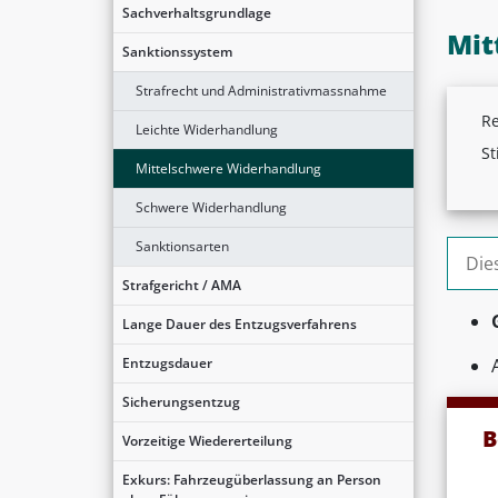
Sachverhaltsgrundlage
Mit
Sanktionssystem
Strafrecht und Administrativmassnahme
Re
Leichte Widerhandlung
St
Mittelschwere Widerhandlung
Schwere Widerhandlung
Sanktionsarten
Suche
Strafgericht / AMA
Lange Dauer des Entzugsverfahrens
Entzugsdauer
Sicherungsentzug
B
Vorzeitige Wiedererteilung
Exkurs: Fahrzeugüberlassung an Person