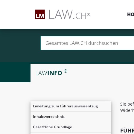
H
Suchen nach:
®
LAW
INFO
Sie be
Einleitung zum Führerausweisentzug
Wider
Inhaltsverzeichnis
Gesetzliche Grundlage
FÜH