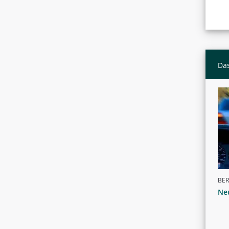
Das
BER
Neu