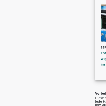
BER
En
we
im
Vorbeh
Diese 
Jede H
ihm au