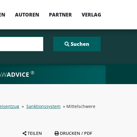
EN
AUTOREN
PARTNER
VERLAG
®
AW
ADVICE
eisentzug
»
Sanktionssystem
»
Mittelschwere
TEILEN
DRUCKEN / PDF