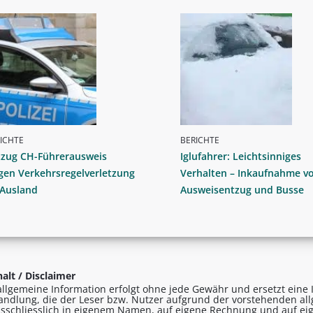
ICHTE
BERICHTE
tzug CH-Führerausweis
Iglufahrer: Leichtsinniges
gen Verkehrsregelverletzung
Verhalten – Inkaufnahme v
 Ausland
Ausweisentzug und Busse
alt / Disclaimer
allgemeine Information erfolgt ohne jede Gewähr und ersetzt eine I
andlung, die der Leser bzw. Nutzer aufgrund der vorstehenden al
sschliesslich in eigenem Namen, auf eigene Rechnung und auf eig