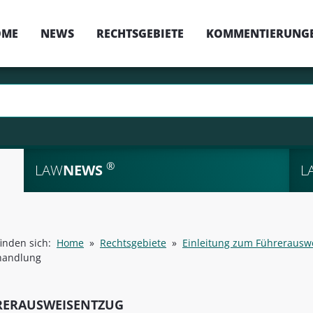
OME
NEWS
RECHTSGEBIETE
KOMMENTIERUNG
®
LAW
NEWS
L
finden sich:
Home
»
Rechtsgebiete
»
Einleitung zum Führerausw
handlung
RERAUSWEISENTZUG