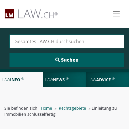
Suchen nach:
®
®
®
LAW
INFO
LAW
NEWS
LAW
ADVICE
Sie befinden sich:
Home
»
Rechtsgebiete
»
Einleitung zu
Immobilien schlüsselfertig