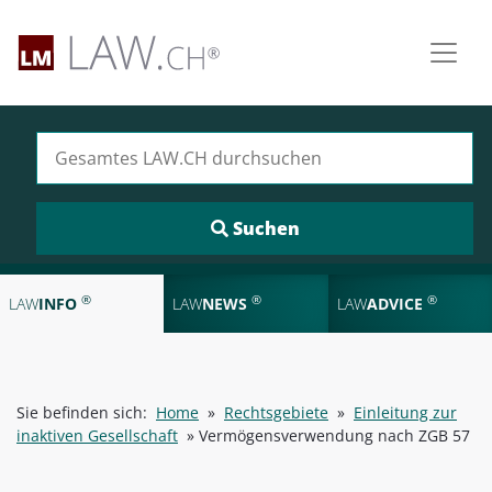
Suchen nach:
®
®
®
LAW
INFO
LAW
NEWS
LAW
ADVICE
Sie befinden sich:
Home
»
Rechtsgebiete
»
Einleitung zur
inaktiven Gesellschaft
»
Vermögensverwendung nach ZGB 57