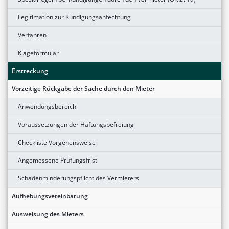
Legitimation zur Kündigungsanfechtung
Verfahren
Klageformular
Erstreckung
Vorzeitige Rückgabe der Sache durch den Mieter
Anwendungsbereich
Voraussetzungen der Haftungsbefreiung
Checkliste Vorgehensweise
Angemessene Prüfungsfrist
Schadenminderungspflicht des Vermieters
Aufhebungsvereinbarung
Ausweisung des Mieters