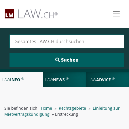
Suchen nach:
®
®
®
LAW
INFO
LAW
NEWS
LAW
ADVICE
Sie befinden sich:
Home
»
Rechtsgebiete
»
Einleitung zur
Mietvertragskündigung
»
Erstreckung