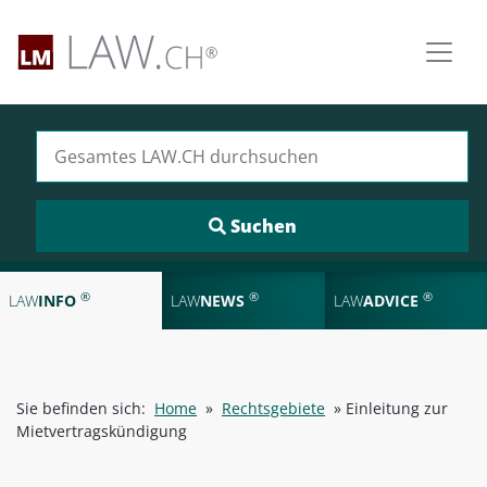
Suchen nach:
®
®
®
LAW
INFO
LAW
NEWS
LAW
ADVICE
Sie befinden sich:
Home
»
Rechtsgebiete
»
Einleitung zur
Mietvertragskündigung