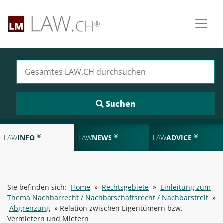
Suchen nach:
®
®
®
LAW
INFO
LAW
NEWS
LAW
ADVICE
Sie befinden sich:
Home
»
Rechtsgebiete
»
Einleitung zum
Thema Nachbarrecht / Nachbarschaftsrecht / Nachbarstreit
»
Abgrenzung
»
Relation zwischen Eigentümern bzw.
Vermietern und Mietern