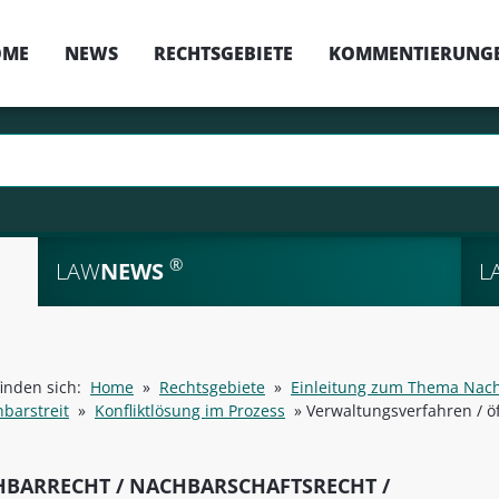
OME
NEWS
RECHTSGEBIETE
KOMMENTIERUNG
®
LAW
NEWS
L
finden sich:
Home
»
Rechtsgebiete
»
Einleitung zum Thema Nachb
barstreit
»
Konfliktlösung im Prozess
»
Verwaltungsverfahren / ö
BARRECHT / NACHBARSCHAFTSRECHT /