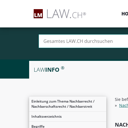
H
Suchen nach:
®
LAW
INFO
Sie be
Einleitung zum Thema Nachbarrecht /
»
Nach
Nachbarschaftsrecht / Nachbarstreit
Inhaltsverzeichnis
NACH
Begriffe