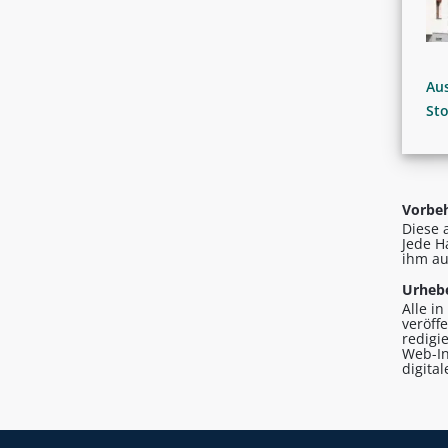
Aus
St
Vorbeh
Diese 
Jede H
ihm au
Urhebe
Alle i
veröff
redigi
Web-In
digita