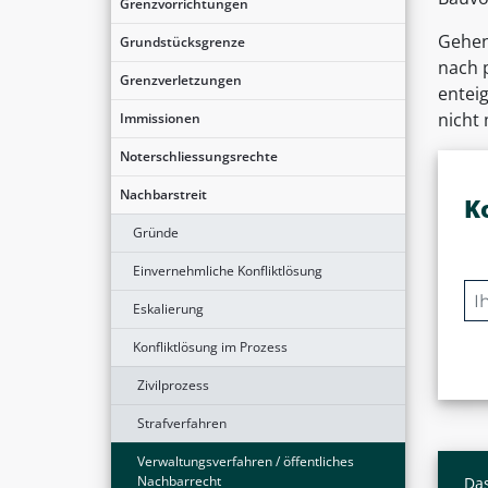
Grenzvorrichtungen
Gehen
Grundstücksgrenze
nach 
Grenzverletzungen
entei
nicht
Immissionen
Noterschliessungsrechte
Nachbarstreit
K
Gründe
Einvernehmliche Konfliktlösung
Eskalierung
Konfliktlösung im Prozess
Zivilprozess
Strafverfahren
Verwaltungsverfahren / öffentliches
Nachbarrecht
Das