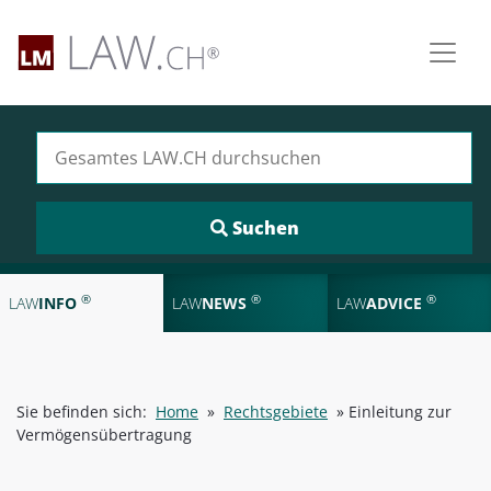
Suchen nach:
®
®
®
LAW
INFO
LAW
NEWS
LAW
ADVICE
Sie befinden sich:
Home
»
Rechtsgebiete
»
Einleitung zur
Vermögensübertragung