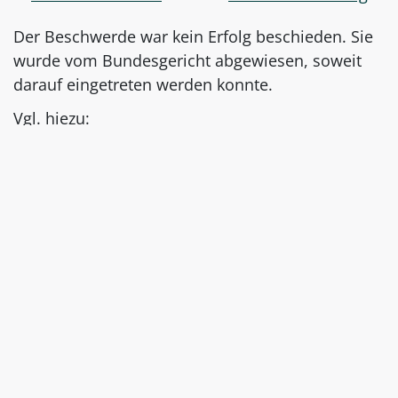
Der Beschwerde war kein Erfolg beschieden. Sie
wurde vom Bundesgericht abgewiesen, soweit
darauf eingetreten werden konnte.
Vgl. hiezu:
BGer 5A_625/2015 vom 18.01.2016 = BlSchK
2016, 226 ff.
Quelle
LawMedia Redaktion