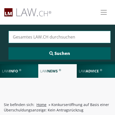
Suchen nach:
®
®
®
LAW
INFO
LAW
NEWS
LAW
ADVICE
Sie befinden sich:
Home
»
Konkurseröffnung auf Basis einer
Überschuldungsanzeige: Kein Antragsrückzug