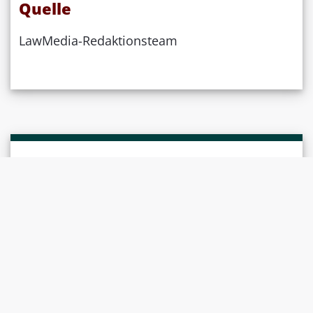
Quelle
LawMedia-Redaktionsteam
Weiterführende Informationen /
Linktipps
Ferienverschiebung
Arbeitnehmer: Rückruf aus den Ferien
| ferienanspruch.ch
Ferien-Zeitpunkt: Gegenseitige
Rücksichtsnahme
| ferienanspruch.ch
Ferienbestimmungsrecht bei Arbeitgeber