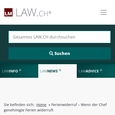
Suchen nach:
®
®
®
LAW
INFO
LAW
NEWS
LAW
ADVICE
Sie befinden sich:
Home
»
Ferienwiderruf – Wenn der Chef
genehmigte Ferien widerruft