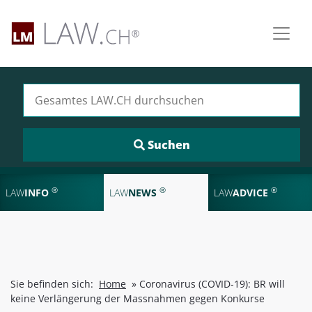
Suchen nach:
®
®
®
LAW
INFO
LAW
NEWS
LAW
ADVICE
Sie befinden sich:
Home
»
Coronavirus (COVID-19): BR will
keine Verlängerung der Massnahmen gegen Konkurse