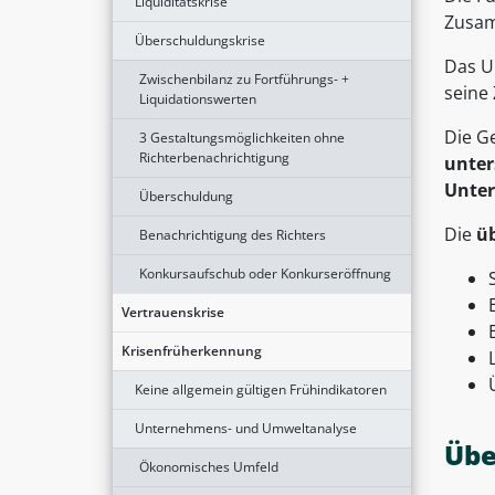
Liquiditätskrise
Zusam
Überschuldungskrise
Das U
Zwischenbilanz zu Fortführungs- +
seine 
Liquidationswerten
Die G
3 Gestaltungsmöglichkeiten ohne
Richterbenachrichtigung
unter
Unter
Überschuldung
Die
üb
Benachrichtigung des Richters
Konkursaufschub oder Konkurseröffnung
Vertrauenskrise
Krisenfrüherkennung
Keine allgemein gültigen Frühindikatoren
Unternehmens- und Umweltanalyse
Übe
Ökonomisches Umfeld