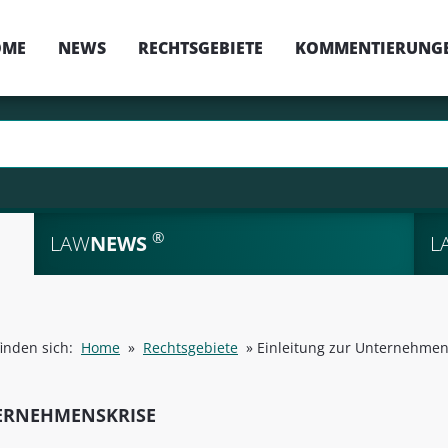
OME
NEWS
RECHTSGEBIETE
KOMMENTIERUNG
®
LAW
NEWS
L
finden sich:
Home
»
Rechtsgebiete
»
Einleitung zur Unternehmen
ERNEHMENSKRISE