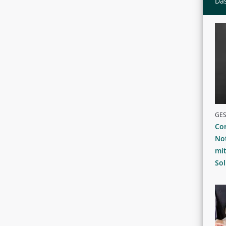
Das
GE
Cor
No
mi
Sol