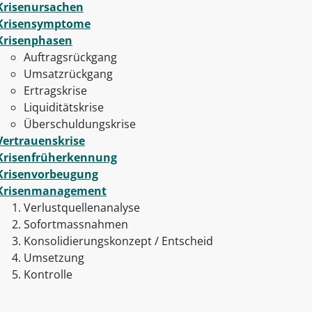
Krisenursachen
Krisensymptome
Krisenphasen
Auftragsrückgang
Umsatzrückgang
Ertragskrise
Liquiditätskrise
Überschuldungskrise
Vertrauenskrise
Krisenfrüherkennung
Krisenvorbeugung
Krisenmanagement
Verlustquellenanalyse
Sofortmassnahmen
Konsolidierungskonzept / Entscheid
Umsetzung
Kontrolle