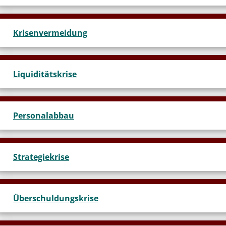
Krisenvermeidung
Liquiditätskrise
Personalabbau
Strategiekrise
Überschuldungskrise