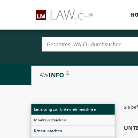
H
Suchen nach:
®
LAW
INFO
Sie be
Einleitung zur Unternehmenskrise
Inhaltsverzeichnis
UNT
Krisenursachen