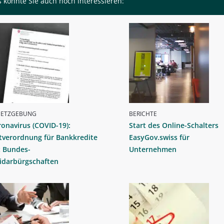
 könnte Sie auch noch interessieren:
SETZGEBUNG
BERICHTE
onavirus (COVID-19):
Start des Online-Schalters
tverordnung für Bankkredite
EasyGov.swiss für
t Bundes-
Unternehmen
idarbürgschaften