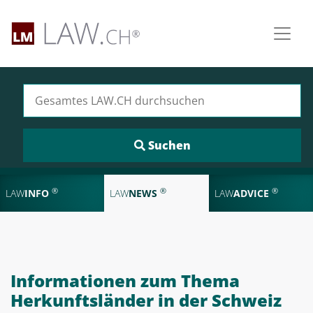
Suchen nach:
®
®
®
LAW
INFO
LAW
NEWS
LAW
ADVICE
Informationen zum Thema
Herkunftsländer in der Schweiz