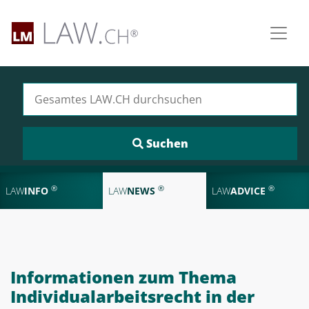
Suchen nach:
®
®
®
LAW
INFO
LAW
NEWS
LAW
ADVICE
Informationen zum Thema
Individualarbeitsrecht in der