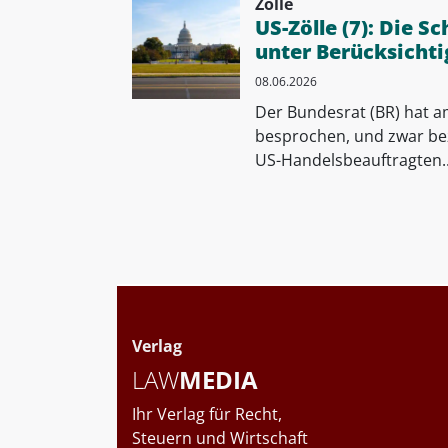
Zölle
US-Zölle (7): Die S
unter Berücksichti
08.06.2026
Der Bundesrat (BR) hat a
besprochen, und zwar be
US-Handelsbeauftragten..
Verlag
LAW
MEDIA
Ihr Verlag für Recht,
Steuern und Wirtschaft