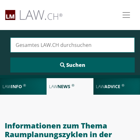
Suchen nach:
®
®
®
LAW
INFO
LAW
NEWS
LAW
ADVICE
Informationen zum Thema
Raumplanungszyklen in der