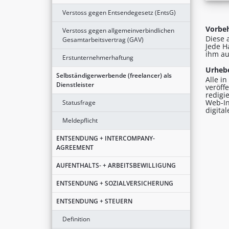
Verstoss gegen Entsendegesetz (EntsG)
Vorbeh
Verstoss gegen allgemeinverbindlichen
Diese 
Gesamtarbeitsvertrag (GAV)
Jede H
ihm au
Erstunternehmerhaftung
Urhebe
Selbständigerwerbende (freelancer) als
Alle i
Dienstleister
veröff
redigi
Web-In
Statusfrage
digita
Meldepflicht
ENTSENDUNG + INTERCOMPANY-
AGREEMENT
AUFENTHALTS- + ARBEITSBEWILLIGUNG
ENTSENDUNG + SOZIALVERSICHERUNG
ENTSENDUNG + STEUERN
Definition