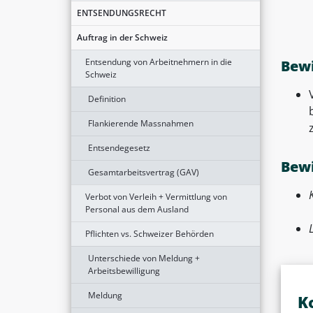
ENTSENDUNGSRECHT
Auftrag in der Schweiz
Entsendung von Arbeitnehmern in die
Bewi
Schweiz
Definition
Flankierende Massnahmen
Entsendegesetz
Bewi
Gesamtarbeitsvertrag (GAV)
Verbot von Verleih + Vermittlung von
Personal aus dem Ausland
Pflichten vs. Schweizer Behörden
Unterschiede von Meldung +
Arbeitsbewilligung
Meldung
K