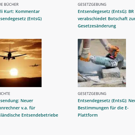
UE BÜCHER
GESETZGEBUNG
li Kurt: Kommentar
Entsendegesetz (EntsG): BR
sendegesetz (EntsG)
verabschiedet Botschaft zu
Gesetzesänderung
ICHTE
GESETZGEBUNG
tsendung: Neuer
Entsendegesetz (EntsG): Ne
nrechner v.a. für
Bestimmungen für die E-
sländische Entsendebetriebe
Plattform