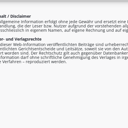
alt / Disclaimer
allgemeine Information erfolgt ohne jede Gewähr und ersetzt eine I
andlung, die der Leser bzw. Nutzer aufgrund der vorstehenden al
sschliesslich in eigenem Namen, auf eigene Rechnung und auf eig
r- und Verlagsrechte
n dieser Web-Information veröffentlichten Beiträge sind urheberrecht
entlichten Gerichtsentscheide und Leitsätze, soweit sie von den A
ert worden sind. Der Rechtschutz gilt auch gegenüber Datenbanken
formation darf ohne schriftliche Genehmigung des Verlages in ir
le Verfahren – reproduziert werden.