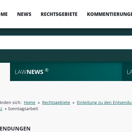
OME
NEWS
RECHTSGEBIETE
KOMMENTIERUNG
®
LAW
NEWS
L
finden sich:
Home
»
Rechtsgebiete
»
Einleitung zu den Entsend
iz
»
Sonntagsarbeit
SENDUNGEN