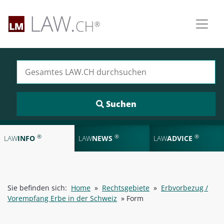
Suchen nach:
®
®
®
LAW
INFO
LAW
NEWS
LAW
ADVICE
Sie befinden sich:
Home
»
Rechtsgebiete
»
Erbvorbezug /
Vorempfang Erbe in der Schweiz
»
Form