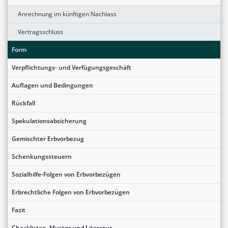
Anrechnung im künftigen Nachlass
Vertragsschluss
Form
Verpflichtungs- und Verfügungsgeschäft
Auflagen und Bedingungen
Rückfall
Spekulationsabsicherung
Gemischter Erbvorbezug
Schenkungssteuern
Sozialhilfe-Folgen von Erbvorbezügen
Erbrechtliche Folgen von Erbvorbezügen
Fazit
Checklisten, Muster und Literatur