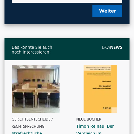
Weiter
Das könnte Sie auch
LAW
NEWS
noch interessieren:
GERICHTSENTSCHEIDE /
NEUE BÜCHER
Timon Reinau: Der
RECHTSPRECHUNG
Strafrechtliche
Vergleich im