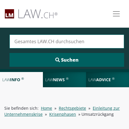
Suchen nach:
®
®
®
LAW
INFO
LAW
NEWS
LAW
ADVICE
Sie befinden sich:
Home
»
Rechtsgebiete
»
Einleitung zur
Unternehmenskrise
»
Krisenphasen
»
Umsatzrückgang