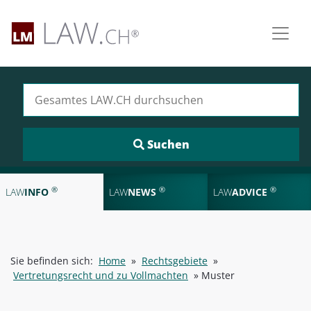
Suchen nach:
®
®
®
LAW
INFO
LAW
NEWS
LAW
ADVICE
Sie befinden sich:
Home
»
Rechtsgebiete
»
Vertretungsrecht und zu Vollmachten
»
Muster