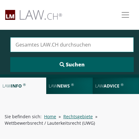
Suchen nach:
®
®
®
LAW
INFO
LAW
NEWS
LAW
ADVICE
Sie befinden sich:
Home
»
Rechtsgebiete
»
Wettbewerbsrecht / Lauterkeitsrecht (UWG)