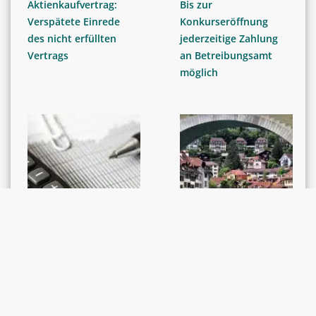
Aktienkaufvertrag:
Bis zur
Verspätete Einrede
Konkurseröffnung
des nicht erfüllten
jederzeitige Zahlung
Vertrags
an Betreibungsamt
möglich
GERICHTSENTSCHEIDE /
GERICHTSENTSCHEIDE /
RECHTSPRECHUNG
RECHTSPRECHUNG
SchKG-Beschwerde:
Vorübergehende
Aufsichtsbehörde-
Abwesenheit des