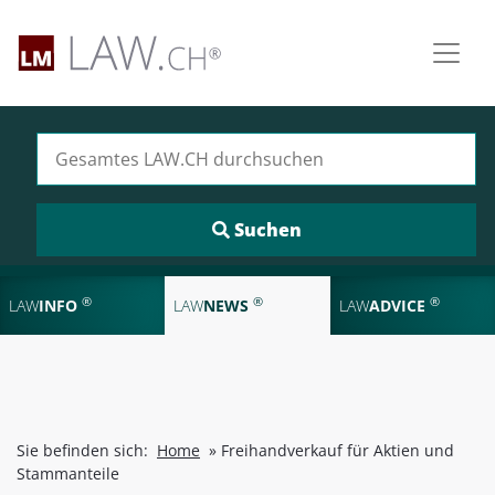
Suchen nach:
®
®
®
LAW
INFO
LAW
NEWS
LAW
ADVICE
Sie befinden sich:
Home
»
Freihandverkauf für Aktien und
Stammanteile