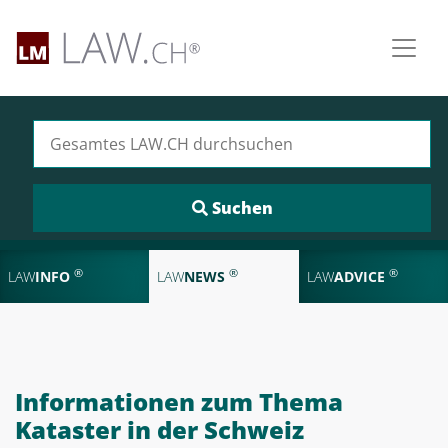
Suchen nach:
®
®
®
LAW
INFO
LAW
NEWS
LAW
ADVICE
Informationen zum Thema
Kataster in der Schweiz