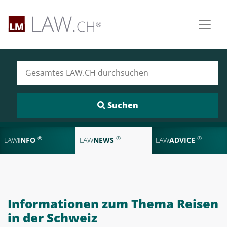
Suchen nach:
®
®
®
LAW
INFO
LAW
NEWS
LAW
ADVICE
Informationen zum Thema Reisen
in der Schweiz