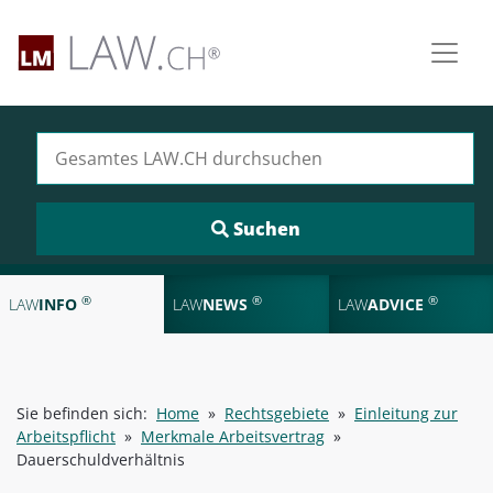
Suchen nach:
®
®
®
LAW
INFO
LAW
NEWS
LAW
ADVICE
Sie befinden sich:
Home
»
Rechtsgebiete
»
Einleitung zur
Arbeitspflicht
»
Merkmale Arbeitsvertrag
»
Dauerschuldverhältnis