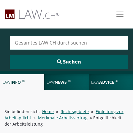
Suchen nach:
®
®
®
LAW
INFO
LAW
NEWS
LAW
ADVICE
Sie befinden sich:
Home
»
Rechtsgebiete
»
Einleitung zur
Arbeitspflicht
»
Merkmale Arbeitsvertrag
»
Entgeltlichkeit
der Arbeitsleistung