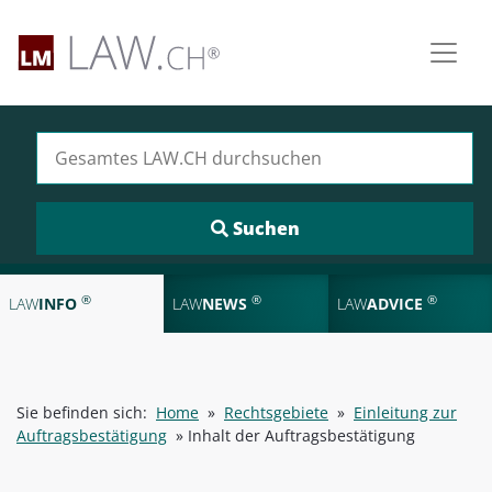
Suchen nach:
®
®
®
LAW
INFO
LAW
NEWS
LAW
ADVICE
Sie befinden sich:
Home
»
Rechtsgebiete
»
Einleitung zur
Auftragsbestätigung
»
Inhalt der Auftragsbestätigung