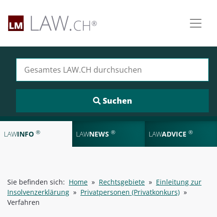
Suchen nach:
®
®
®
LAW
INFO
LAW
NEWS
LAW
ADVICE
Sie befinden sich:
Home
»
Rechtsgebiete
»
Einleitung zur
Insolvenzerklärung
»
Privatpersonen (Privatkonkurs)
»
Verfahren