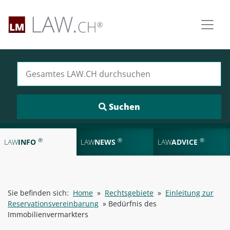
Suchen nach:
®
®
®
LAW
INFO
LAW
NEWS
LAW
ADVICE
Sie befinden sich:
Home
»
Rechtsgebiete
»
Einleitung zur
Reservationsvereinbarung
»
Bedürfnis des
Immobilienvermarkters