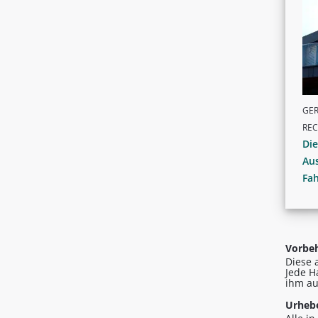
GER
RE
Die
Au
Fa
Vorbeh
Diese 
Jede H
ihm au
Urhebe