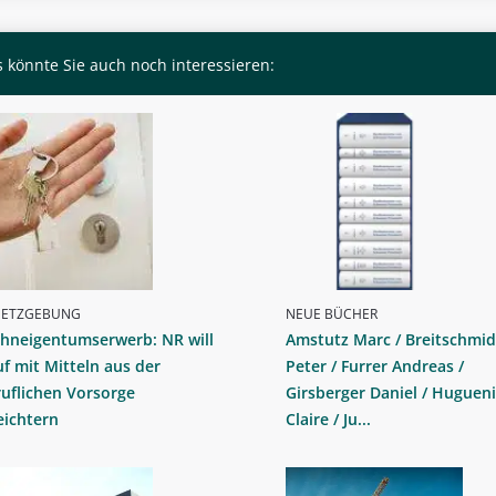
 könnte Sie auch noch interessieren:
SETZGEBUNG
NEUE BÜCHER
hneigentumserwerb: NR will
Amstutz Marc / Breitschmid
f mit Mitteln aus der
Peter / Furrer Andreas /
uflichen Vorsorge
Girsberger Daniel / Huguen
eichtern
Claire / Ju...