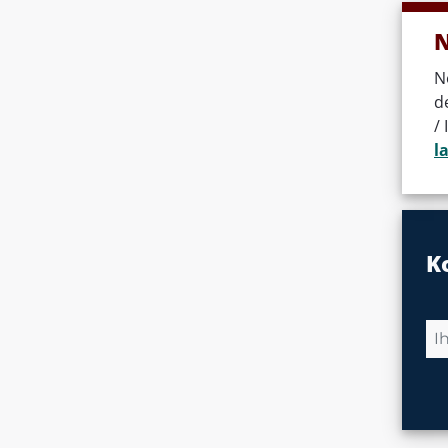
N
N
d
/
l
K