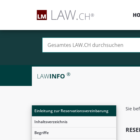
H
Suchen nach:
®
LAW
INFO
Sie be
Einleitung zur Reservationsvereinbarung
Inhaltsverzeichnis
RESE
Begriffe