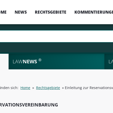
OME
NEWS
RECHTSGEBIETE
KOMMENTIERUNG
®
LAW
NEWS
L
finden sich:
Home
»
Rechtsgebiete
»
Einleitung zur Reservations
RVATIONSVEREINBARUNG