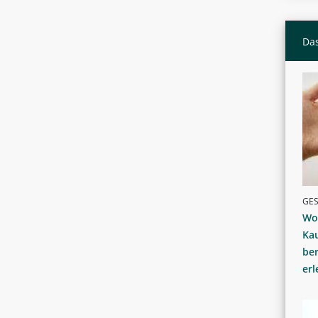
Das
GE
Wo
Kau
ber
erl