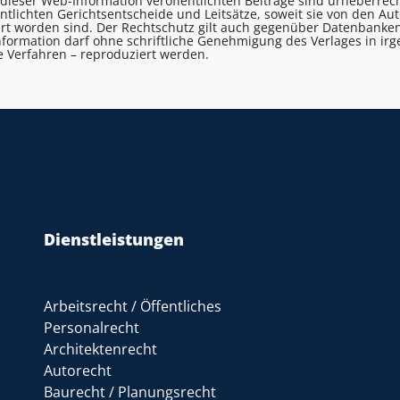
n dieser Web-Information veröffentlichten Beiträge sind urheberrecht
entlichten Gerichtsentscheide und Leitsätze, soweit sie von den A
ert worden sind. Der Rechtschutz gilt auch gegenüber Datenbanken
formation darf ohne schriftliche Genehmigung des Verlages in ir
le Verfahren – reproduziert werden.
Dienstleistungen
Arbeitsrecht / Öffentliches
Personalrecht
Architektenrecht
Autorecht
Baurecht / Planungsrecht