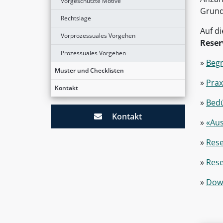
Vorgeschützte Motive
Grunds
Rechtslage
Auf d
Vorprozessuales Vorgehen
Reser
Prozessuales Vorgehen
»
Begr
Muster und Checklisten
»
Prax
Kontakt
»
Bedü
Kontakt
»
«Aus
»
Rese
»
Rese
»
Down