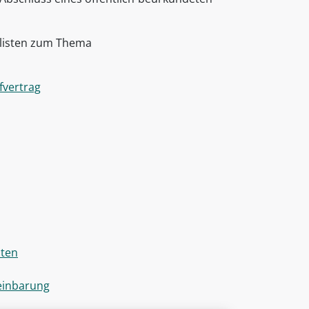
klisten zum Thema
fvertrag
sten