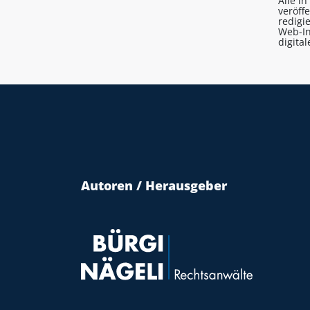
Alle i
veröff
redigi
Web-In
digita
Autoren / Herausgeber