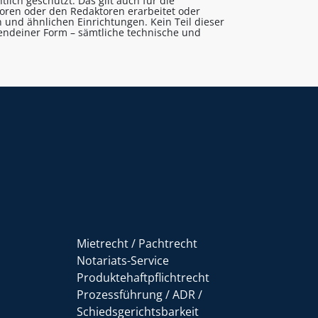
lich geschützt. Das gilt auch für die
utoren oder den Redaktoren erarbeitet oder
 und ähnlichen Einrichtungen. Kein Teil dieser
gendeiner Form – sämtliche technische und
Mietrecht / Pachtrecht
Notariats-Service
Produktehaftpflichtrecht
Prozessführung / ADR /
Schiedsgerichtsbarkeit