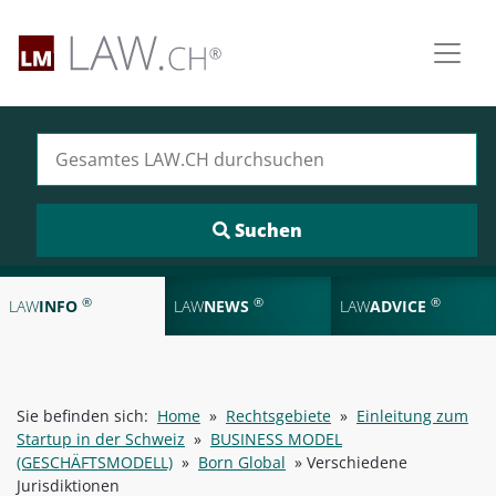
Suchen nach:
®
®
®
LAW
INFO
LAW
NEWS
LAW
ADVICE
Sie befinden sich:
Home
»
Rechtsgebiete
»
Einleitung zum
Startup in der Schweiz
»
BUSINESS MODEL
(GESCHÄFTSMODELL)
»
Born Global
»
Verschiedene
Jurisdiktionen