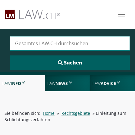
Suchen nach:
®
®
®
LAW
INFO
LAW
NEWS
LAW
ADVICE
Sie befinden sich:
Home
»
Rechtsgebiete
»
Einleitung zum
Schlichtungsverfahren