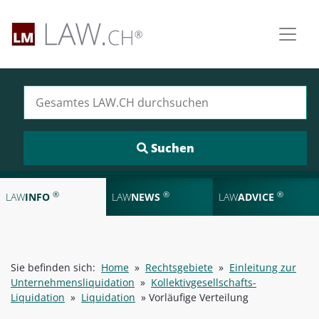
Suchen nach:
®
®
®
LAW
INFO
LAW
NEWS
LAW
ADVICE
Sie befinden sich:
Home
»
Rechtsgebiete
»
Einleitung zur
Unternehmensliquidation
»
Kollektivgesellschafts-
Liquidation
»
Liquidation
»
Vorläufige Verteilung