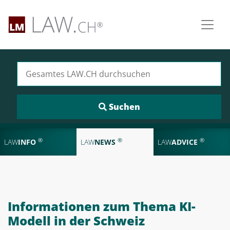
Suchen nach:
®
®
®
LAW
INFO
LAW
NEWS
LAW
ADVICE
Informationen zum Thema KI-
Modell in der Schweiz