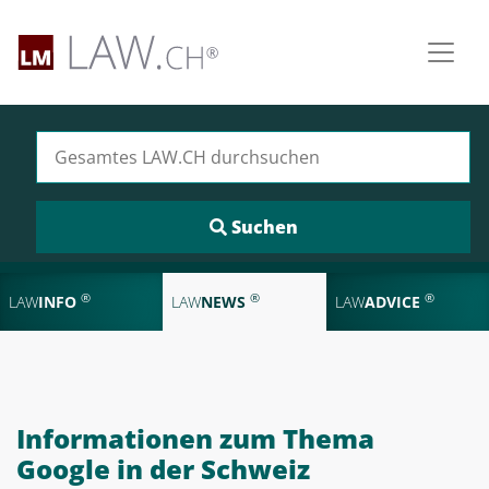
Suchen nach:
®
®
®
LAW
INFO
LAW
NEWS
LAW
ADVICE
Informationen zum Thema
Google in der Schweiz