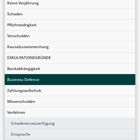
Keine Verjährung
Schaden
Pflichtwidrigkeit
Verschulden
Kausalzusammenhang
EXKULPATIONSGRÜNDE
Bankabhängigkeit
Business Defence
Zahlungsaufschub
Mitverschulden
Verfahren
Schadenersatzverfügung
Einsprache