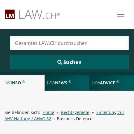
Suchen nach:
®
®
®
LAW
INFO
LAW
NEWS
LAW
ADVICE
Sie befinden sich:
Home
»
Rechtsgebiete
»
Einleitung zur
AHV-Haftung / AHVG 52
»
Business Defence