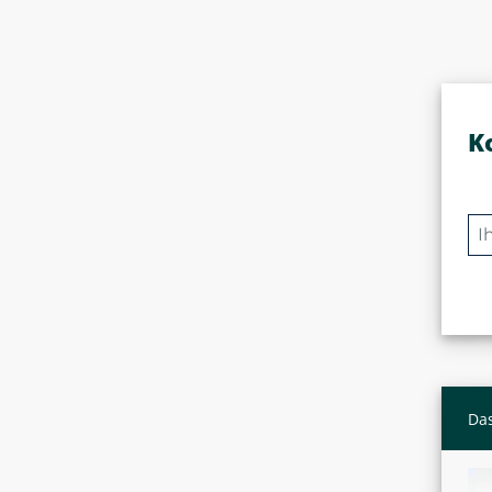
K
Das