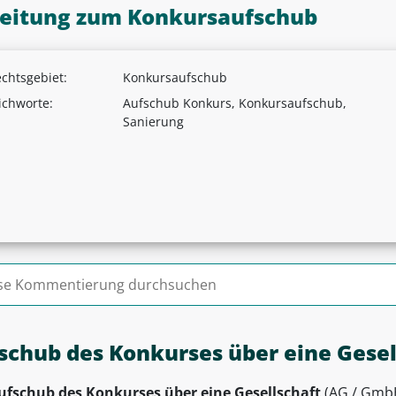
leitung zum Konkursaufschub
chtsgebiet:
Konkursaufschub
ichworte:
Aufschub Konkurs, Konkursaufschub,
Sanierung
n nach:
schub des Konkurses über eine Gesel
ufschub des Konkurses über eine Gesellschaft
(AG / GmbH 