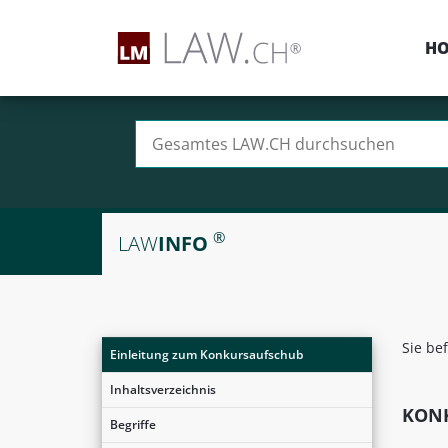
H
Suchen nach:
®
LAW
INFO
Sie be
Einleitung zum Konkursaufschub
Inhaltsverzeichnis
KON
Begriffe