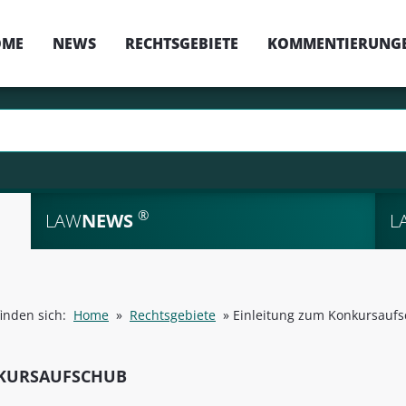
OME
NEWS
RECHTSGEBIETE
KOMMENTIERUNG
®
LAW
NEWS
L
finden sich:
Home
»
Rechtsgebiete
»
Einleitung zum Konkursauf
KURSAUFSCHUB