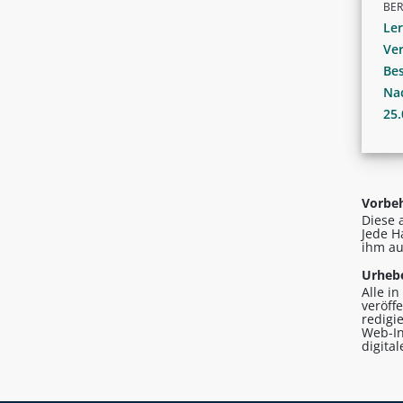
BER
Le
Ve
Bes
Nac
25.
Vorbeh
Diese 
Jede H
ihm au
Urhebe
Alle i
veröff
redigi
Web-In
digita