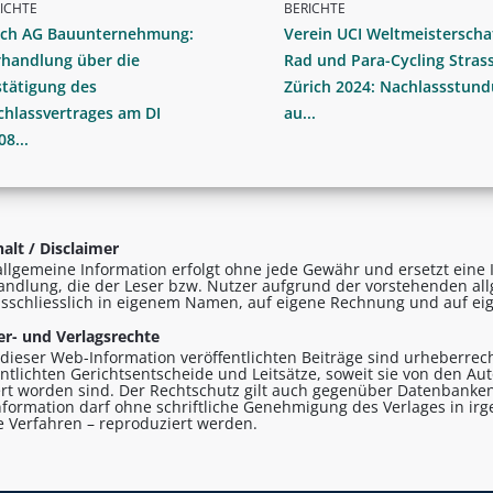
ICHTE
BERICHTE
rch AG Bauunternehmung:
Verein UCI Weltmeisterscha
rhandlung über die
Rad und Para-Cycling Stras
tätigung des
Zürich 2024: Nachlassstun
hlassvertrages am DI
au...
08...
alt / Disclaimer
allgemeine Information erfolgt ohne jede Gewähr und ersetzt eine I
andlung, die der Leser bzw. Nutzer aufgrund der vorstehenden al
sschliesslich in eigenem Namen, auf eigene Rechnung und auf eig
r- und Verlagsrechte
n dieser Web-Information veröffentlichten Beiträge sind urheberrecht
entlichten Gerichtsentscheide und Leitsätze, soweit sie von den A
ert worden sind. Der Rechtschutz gilt auch gegenüber Datenbanken
formation darf ohne schriftliche Genehmigung des Verlages in ir
le Verfahren – reproduziert werden.