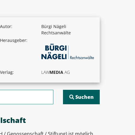
Autor:
Bürgi Nägeli
Rechtsanwälte
Herausgeber:
Verlag:
LAW
MEDIA
AG
lschaft
/ Genossenschaft / Stiftung) ist möglich,