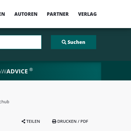
EN
AUTOREN
PARTNER
VERLAG
®
AW
ADVICE
schub
TEILEN
DRUCKEN / PDF