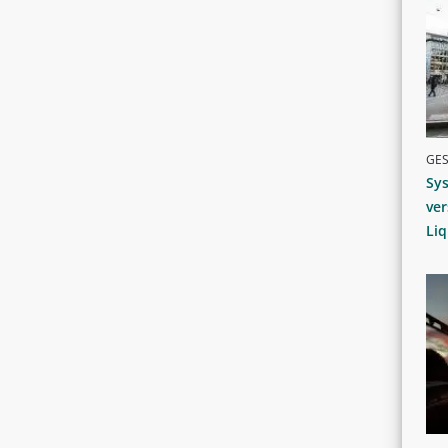
GE
Sy
ver
Liq